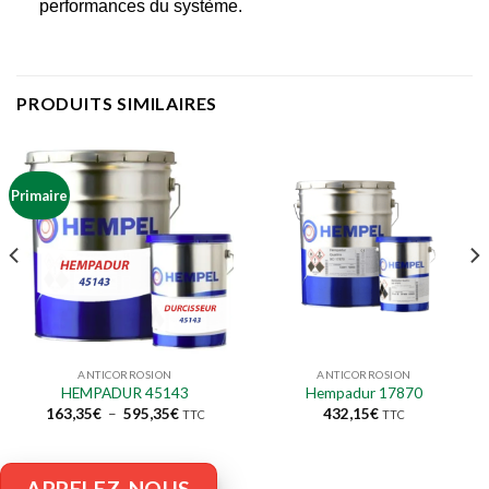
performances du système.
PRODUITS SIMILAIRES
Primaire
ANTICORROSION
ANTICORROSION
HEMPADUR 45143
Hempadur 17870
Plage
163,35
€
–
595,35
€
432,15
€
TTC
TTC
de
prix :
163,35€
à
595,35€
APPELEZ-NOUS