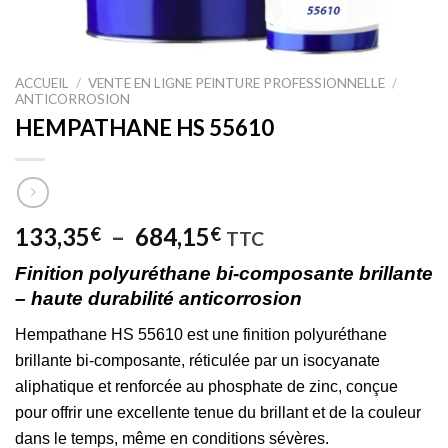
ACCUEIL
/
VENTE EN LIGNE PEINTURE PROFESSIONNELLE
/
ANTICORROSION
HEMPATHANE HS 55610
Plage
133,35
–
684,15
€
€
TTC
de
Finition polyuréthane bi-composante brillante
prix :
– haute durabilité anticorrosion
133,35€
à
Hempathane HS 55610 est une finition polyuréthane
684,15€
brillante bi-composante, réticulée par un isocyanate
aliphatique et renforcée au phosphate de zinc, conçue
pour offrir une excellente tenue du brillant et de la couleur
dans le temps, même en conditions sévères.