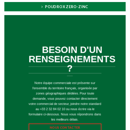
POUDROX ZERO-ZINC
BESOIN D'UN
RENSEIGNEMENTS
?
Notre équipe commerciale est présente sur
l’ensemble du territoire français, organisée par
zones géographiques dédiées.
Pour toute
demande, vous pouvez contacter directement
votre commercial de secteur, joindre notre standard
au +33 2 32 84 02 10 ou nous écrire via le
formulaire ci-dessous. Nous vous répondrons dans
les meilleurs délais.
NOUS CONTACTER