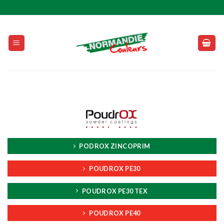
Skip
to
content
PODROX ZINCOPRIM
POUDROX PE30
POUDROX PE30 TEX
POUDROX PE40