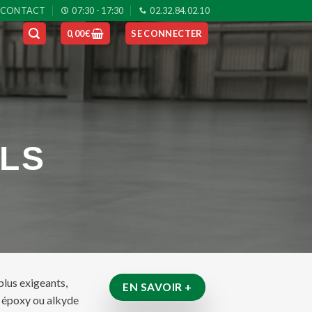
CONTACT
07:30 - 17:30
02.32.84.02.10
0,00
€
SE CONNECTER
OLS
lus exigeants,
EN SAVOIR +
e, époxy ou alkyde