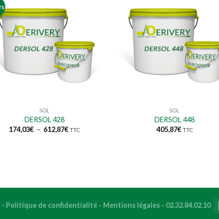
rs
SOL
SOL
DERSOL 428
DERSOL 448
Plage
174,03
€
–
612,87
€
405,87
€
TTC
TTC
de
prix :
174,03€
à
612,87€
-
Politique de confidentialité
-
Mentions légales
-
02.32.84.02.10