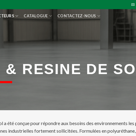
CTEURS
CATALOGUE
CONTACTEZ-NOUS
 & RESINE DE S
 a été conçue pour répondre aux besoins des environnements les p
 zones industrielles fortement sollicitées. Formulées en polyuréthan