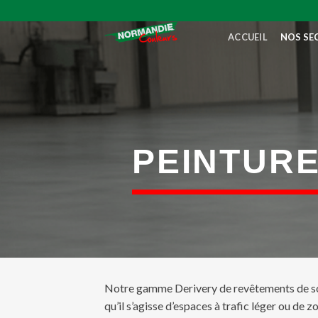
Skip
to
ACCUEIL
NOS SE
content
PEINTURE
Notre gamme Derivery de revêtements de sol
qu’il s’agisse d’espaces à trafic léger ou de