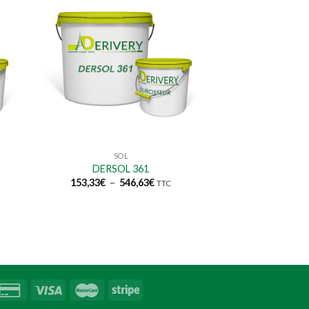
SOL
DERSOL 361
Plage
153,33
€
–
546,63
€
TTC
de
prix :
153,33€
à
546,63€