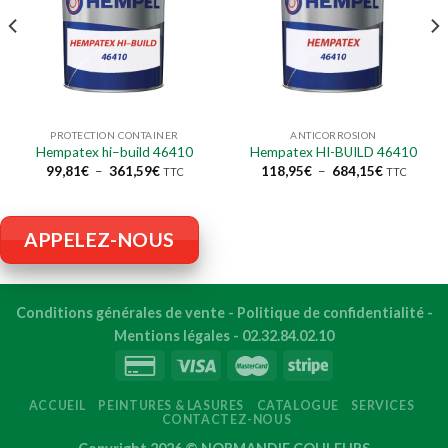
PROTECTION CONTAINER
ANTICORROSION
Hempatex hi–build 46410
Hempatex HI-BUILD 46410
Plage
Plage
99,81
€
–
361,59
€
118,95
€
–
684,15
€
TTC
TTC
de
de
prix :
prix :
99,81€
118,95€
à
à
361,59€
684,15€
APPELEZ-NOUS
Conditions générales de vente
-
Politique de confidentialité
-
Mentions légales
-
02.32.84.02.10
ACCUEIL
PEINTURES & LASURES
CATALOGUE
SERVICES
CONTACTEZ-NOUS