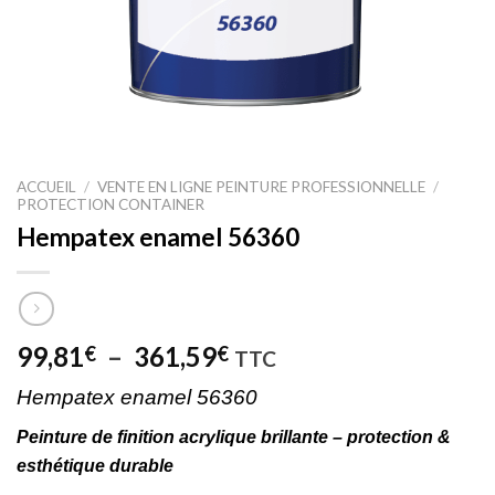
ACCUEIL
/
VENTE EN LIGNE PEINTURE PROFESSIONNELLE
/
PROTECTION CONTAINER
Hempatex enamel 56360
Plage
99,81
–
361,59
€
€
TTC
de
Hempatex enamel 56360
prix :
99,81€
Peinture de finition acrylique brillante – protection &
à
esthétique durable
361,59€