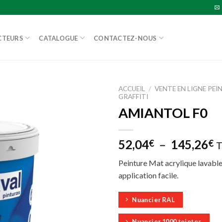
CTEURS
CATALOGUE
CONTACTEZ-NOUS
ACCUEIL
/
VENTE EN LIGNE PE
GRAFFITI
AMIANTOL F0
P
52,04
–
145,26
€
€
d
Peinture Mat acrylique lavable
pr
application facile.
5
à
Nuancier RAL
1
Nuancier 1000 teintes