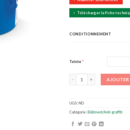
Télécharger la fiche techni
CONDITIONNEMENT
Teinte
*
quantité de AMIANTOL F0
AJOUTER 
UGS :
ND
Catégorie :
Bâtiment/Anti-graffiti