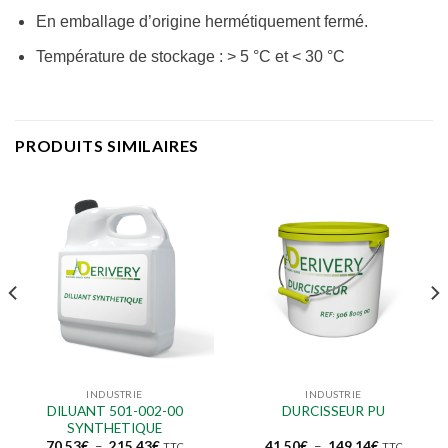
En emballage d’origine hermétiquement fermé.
Température de stockage : > 5 °C et < 30 °C
PRODUITS SIMILAIRES
INDUSTRIE
INDUSTRIE
DILUANT 501-002-00
DURCISSEUR PU
SYNTHETIQUE
Plage
Plage
70,53
€
–
215,43
€
41,50
€
–
149,14
€
TTC
TTC