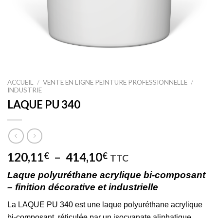
ACCUEIL
/
VENTE EN LIGNE PEINTURE PROFESSIONNELLE
/
INDUSTRIE
LAQUE PU 340
Plage
120,11
–
414,10
€
€
TTC
de
Laque polyuréthane acrylique bi-composant
prix :
– finition décorative et industrielle
120,11€
à
La LAQUE PU 340 est une laque polyuréthane acrylique
414,10€
bi-composant, réticulée par un isocyanate aliphatique,