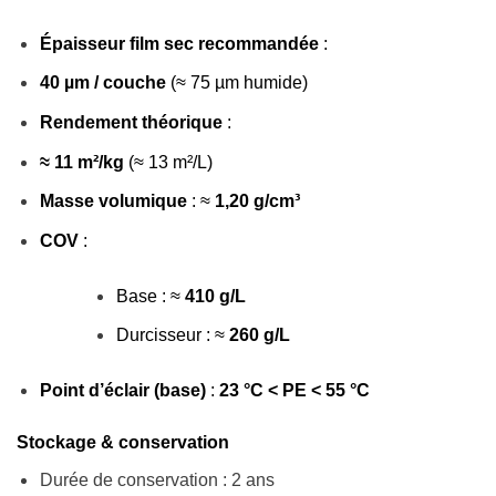
Épaisseur film sec recommandée
:
40 µm / couche
(≈ 75 µm humide)
Rendement théorique
:
≈ 11 m²/kg
(≈ 13 m²/L)
Masse volumique
: ≈
1,20 g/cm³
COV
:
Base : ≈
410 g/L
Durcisseur : ≈
260 g/L
Point d’éclair (base)
:
23 °C < PE < 55 °C
Stockage & conservation
Durée de conservation : 2 ans